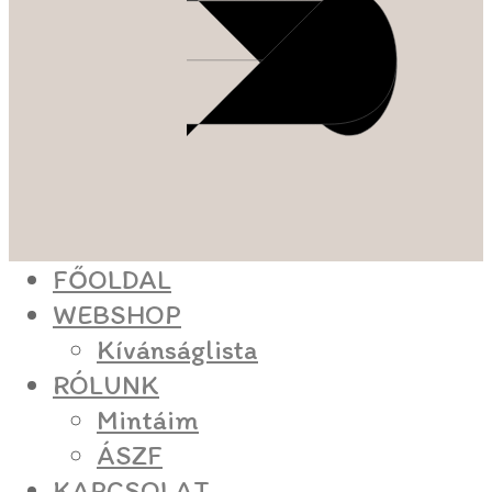
FŐOLDAL
WEBSHOP
Kívánságlista
RÓLUNK
Mintáim
ÁSZF
KAPCSOLAT