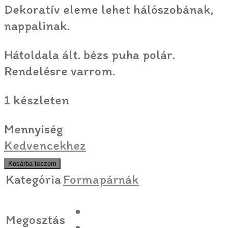
Dekoratív eleme lehet hálószobának,
nappalinak.
Hátoldala ált. bézs puha polár.
Rendelésre varrom.
1 készleten
Mennyiség
Kedvencekhez
Kosárba teszem
Kategória
Formapárnák
Megosztás