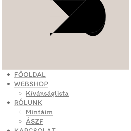
FŐOLDAL
WEBSHOP
Kívánságlista
RÓLUNK
Mintáim
ÁSZF
KAPCSOLAT