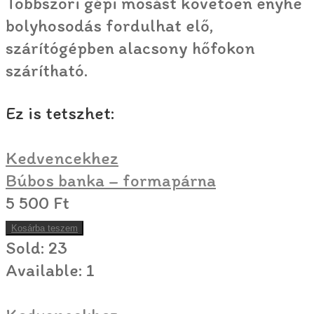
Többszöri gépi mosást követően enyhe
bolyhosodás fordulhat elő,
szárítógépben alacsony hőfokon
szárítható.
Ez is tetszhet:
Kedvencekhez
Búbos banka – formapárna
5 500
Ft
Kosárba teszem
Sold:
23
Available:
1