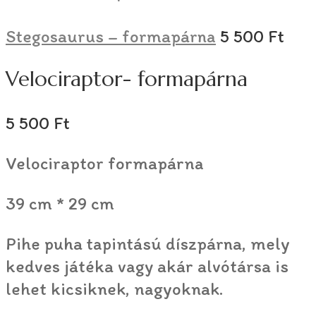
Stegosaurus – formapárna
5 500
Ft
Velociraptor- formapárna
5 500
Ft
Velociraptor formapárna
39 cm * 29 cm
Pihe puha tapintású díszpárna, mely
kedves játéka vagy akár alvótársa is
lehet kicsiknek, nagyoknak.