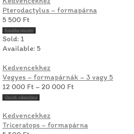
Kedvencekhez
Pterodactylus – formapárna
5 500
Ft
Kosárba teszem
Sold:
1
Available:
5
Kedvencekhez
Vegyes – formapárnák – 3 vagy 5
12 000
Ft
–
20 000
Ft
Opciók választása
Kedvencekhez
Triceratops – formapárna