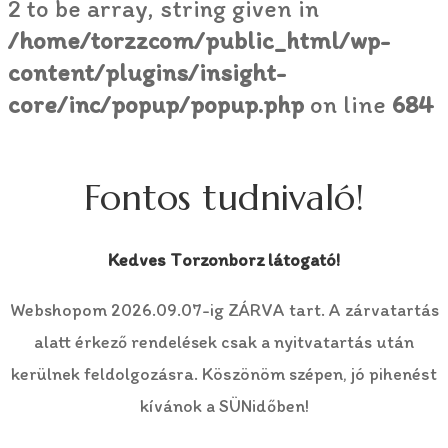
2 to be array, string given in
/home/torzzcom/public_html/wp-
content/plugins/insight-
core/inc/popup/popup.php
on line
684
Fontos tudnivaló!
Kedves Torzonborz látogató!
Webshopom 2026.09.07-ig ZÁRVA tart. A zárvatartás
alatt érkező rendelések csak a nyitvatartás után
kerülnek feldolgozásra. Köszönöm szépen, jó pihenést
kívánok a SÜNidőben!