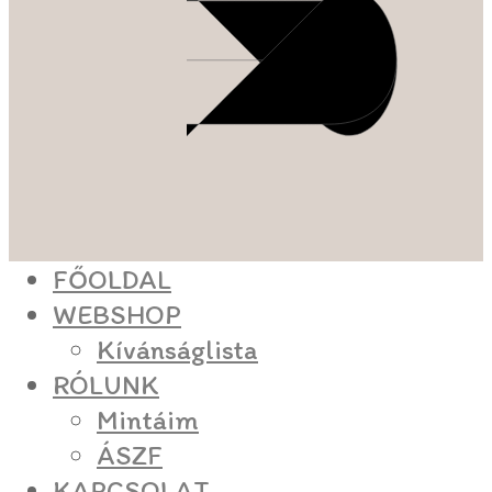
FŐOLDAL
WEBSHOP
Kívánságlista
RÓLUNK
Mintáim
ÁSZF
KAPCSOLAT