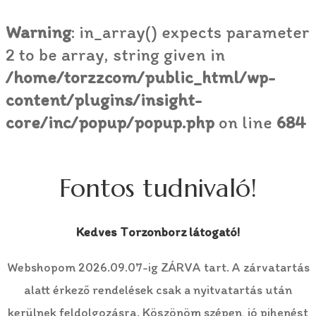
Warning
: in_array() expects parameter
2 to be array, string given in
/home/torzzcom/public_html/wp-
content/plugins/insight-
core/inc/popup/popup.php
on line
684
Fontos tudnivaló!
Kedves Torzonborz látogató!
Webshopom 2026.09.07-ig ZÁRVA tart. A zárvatartás
alatt érkező rendelések csak a nyitvatartás után
kerülnek feldolgozásra. Köszönöm szépen, jó pihenést