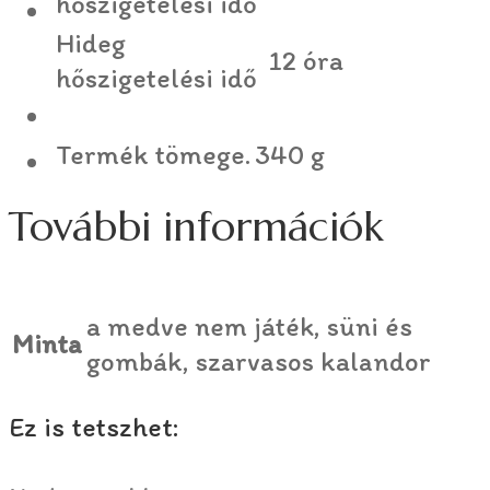
hőszigetelési idő
Hideg
12 óra
hőszigetelési idő
Termék tömege.
340 g
További információk
a medve nem játék, süni és
Minta
gombák, szarvasos kalandor
Ez is tetszhet: