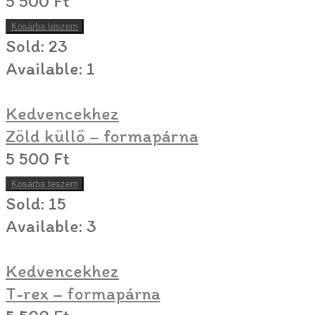
5 500
Ft
Kosárba teszem
Sold:
23
Available:
1
Kedvencekhez
Zöld küllő – formapárna
5 500
Ft
Kosárba teszem
Sold:
15
Available:
3
Kedvencekhez
T-rex – formapárna