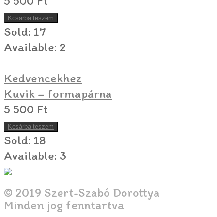
5 500
Ft
Kosárba teszem
Sold:
17
Available:
2
Kedvencekhez
Kuvik – formapárna
5 500
Ft
Kosárba teszem
Sold:
18
Available:
3
© 2019 Szert-Szabó Dorottya
Minden jog fenntartva