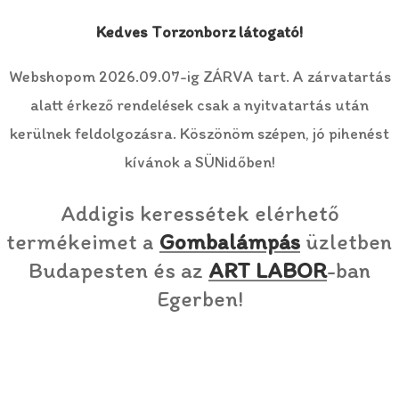
Kedves Torzonborz látogató!
Webshopom 2026.09.07-ig ZÁRVA tart. A zárvatartás
alatt érkező rendelések csak a nyitvatartás után
kerülnek feldolgozásra. Köszönöm szépen, jó pihenést
kívánok a SÜNidőben!
Addigis keressétek elérhető
termékeimet a
Gombalámpás
üzletben
Budapesten és az
ART LABOR
-ban
Egerben!