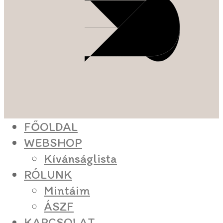
FŐOLDAL
WEBSHOP
Kívánságlista
RÓLUNK
Mintáim
ÁSZF
KAPCSOLAT