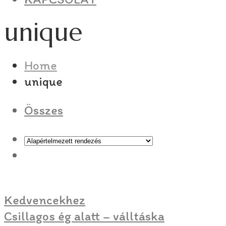
unique
Home
unique
Összes
Kedvencekhez
Csillagos ég alatt – válltáska