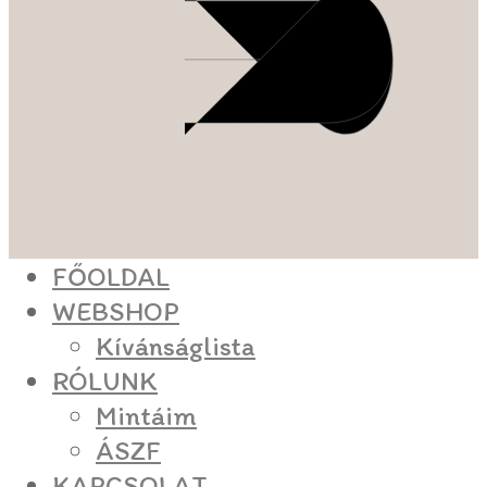
FŐOLDAL
WEBSHOP
Kívánságlista
RÓLUNK
Mintáim
ÁSZF
KAPCSOLAT