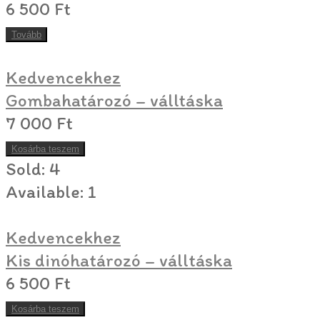
6 500
Ft
Tovább
Kedvencekhez
Gombahatározó – válltáska
7 000
Ft
Kosárba teszem
Sold:
4
Available:
1
Kedvencekhez
Kis dinóhatározó – válltáska
6 500
Ft
Kosárba teszem